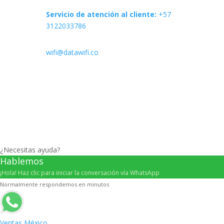
Servicio de atención al cliente:
+57
3122033786
wifi@datawifi.co
© 2026 Todos Los Derechos Reservados.
¿Necesitas ayuda?
Hablemos
¡Hola! Haz clic para iniciar la conversación vía WhatsApp
Normalmente respondemos en minutos
Ventas México