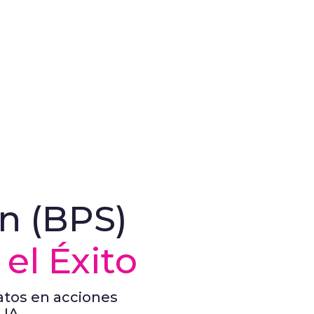
n (BPS)
el Éxito
datos en acciones
 IA