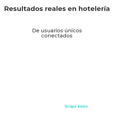
Resultados reales en hotelería
De usuarios únicos
conectados
«Elegimos la tecnología pro
que nos ofrecían sistemas c
acompañamiento técnico ni c
Grupo éxito
«Con un SLa superior al 98%