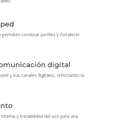
rades.
sped
ermiten construir perfiles y fortalecer
.
omunicación digital
hotel y sus canales digitales, reforzando la
ento
interna y trazabilidad del uso para una