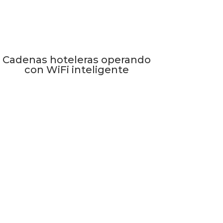
Cadenas hoteleras operando
con WiFi inteligente
vista por Datawifi sobre otros proveedores
ompletamente cerrados y poco flexibles, sin
omercial.»
, SmartWiFi ha demostrado ser una solución