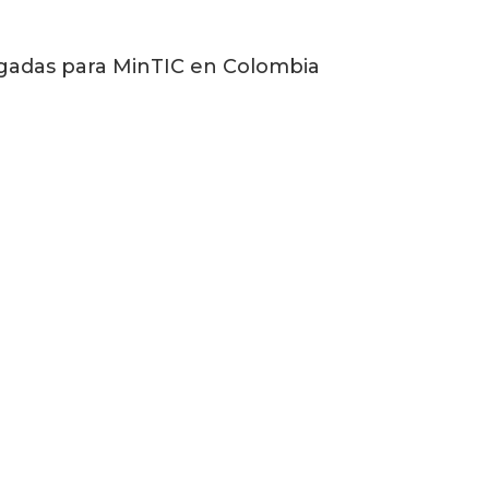
gadas para MinTIC en Colombia
vista por Datawifi sobre otros proveedores
ompletamente cerrados y poco flexibles, sin
omercial.»
, SmartWiFi ha demostrado ser una solución
facilitando la operación diaria en los