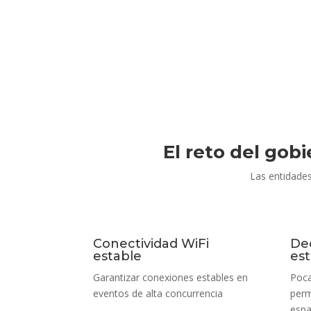
El reto del gob
Las entidades
Conectividad WiFi
De
estable
es
Garantizar conexiones estables en
Poca
eventos de alta concurrencia
perm
espa