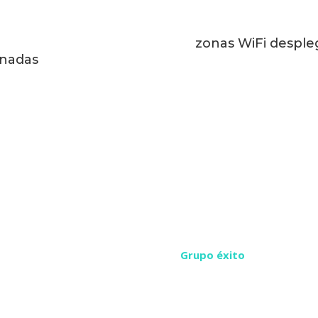
zonas WiFi desple
onadas
«Elegimos la tecnología pro
que nos ofrecían sistemas c
acompañamiento técnico ni c
Grupo éxito
«Con un SLa superior al 98%
altamente fiable y eficiente, 
aeropuertos.»