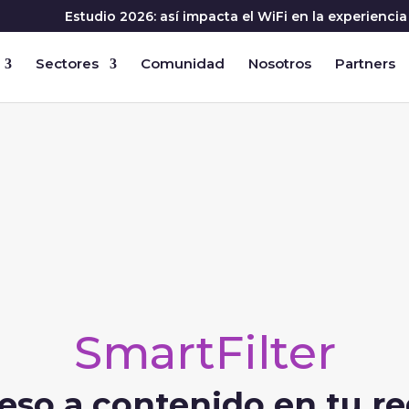
Estudio 2026: así impacta el WiFi en la experienc
Sectores
Comunidad
Nosotros
Partners
SmartFilter
ceso a contenido en tu re