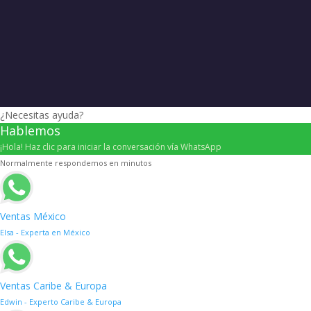
¿Necesitas ayuda?
Hablemos
¡Hola! Haz clic para iniciar la conversación vía WhatsApp
Normalmente respondemos en minutos
Ventas México
Elsa - Experta en México
Ventas Caribe & Europa
Edwin - Experto Caribe & Europa