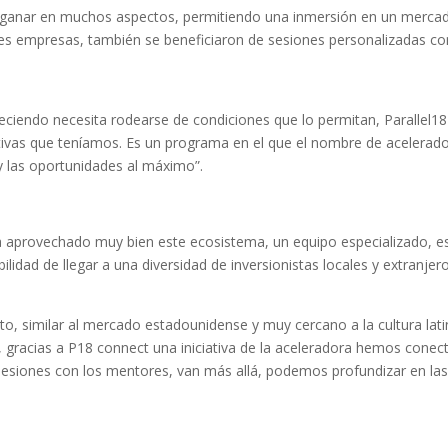
a ganar en muchos aspectos, permitiendo una inmersión en un mercado
des empresas, también se beneficiaron de sesiones personalizadas co
reciendo necesita rodearse de condiciones que lo permitan, Parallel18
tivas que teníamos. Es un programa en el que el nombre de acelerad
 y las oportunidades al máximo”.
ha aprovechado muy bien este ecosistema, un equipo especializado, e
lidad de llegar a una diversidad de inversionistas locales y extranjer
, similar al mercado estadounidense y muy cercano a la cultura latin
 gracias a P18 connect una iniciativa de la aceleradora hemos conec
sesiones con los mentores, van más allá, podemos profundizar en la