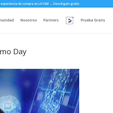
 la experiencia de compra en LATAM → Descárgalo gratis
munidad
Nosotros
Partners
Prueba Gratis
Demo Day