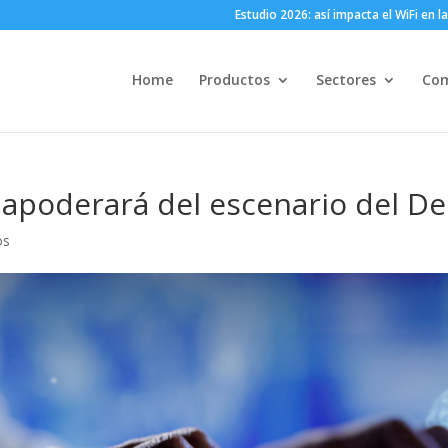
Estudio 2026: así impacta el WiFi en
Home
Productos
Sectores
Co
se apoderará del escenario del 
os