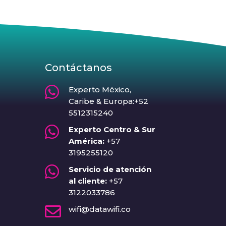
Contáctanos

Experto México,
Caribe & Europa:+52
5512315240

Experto Centro & Sur
América:
+57
3195255120

Servicio de atención
al cliente:
+57
3122033786

wifi@datawifi.co