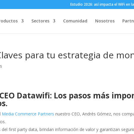
Estudio 2026: así impacta el WiFi en
roductos
Sectores
Comunidad
Nosotros
Partn
 Claves para tu estrategia de mo
os
CEO Datawifi: Los pasos más impor
os
.
l
Media Commerce Partners
nuestro CEO, Andrés Gómez, nos compar
os.
del first party data, brindan información de valor y garantizan seguri