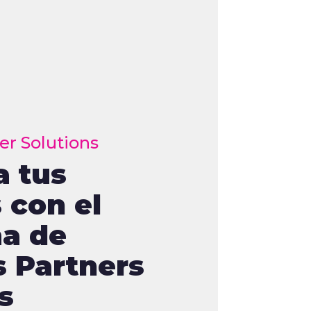
er Solutions
 tus
Manager
 con el
nto! La IA
a de
uce datos e
s Partners
 en acción
s