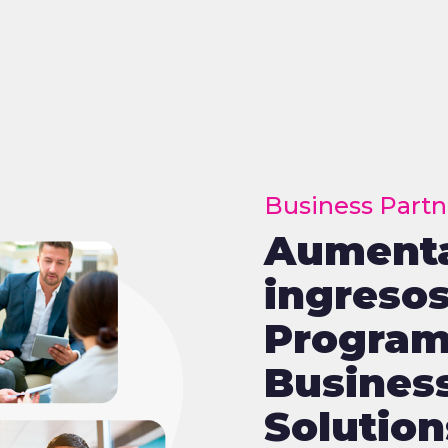
Business Partn
Aumenta
Data Success 
ingresos
¡Muy pro
Program
que trad
Busines
insights
Solution
real