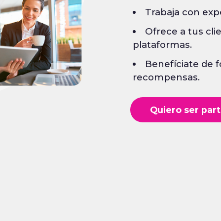
Trabaja con expe
Customer Succ
Ofrece a tus cl
Data de calidad
plataformas.
Inteligencia Artif
Benefíciate de 
recompensas.
Quiero ser par
Quiero ser par