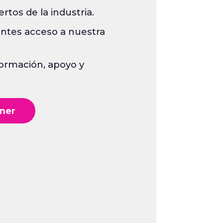
rtos de la industria.
ess Manager
ientes acceso a nuestra
icial
formación, apoyo y
tner
tner