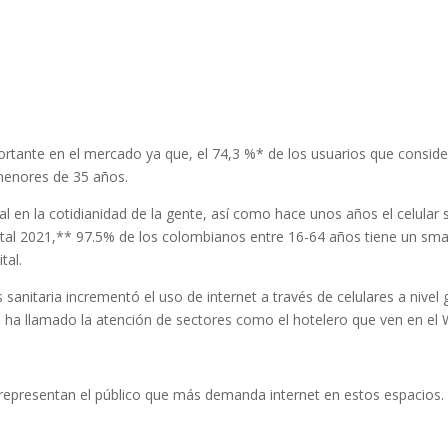
ante en el mercado ya que, el 74,3 %* de los usuarios que considera
 menores de 35 años.
l en la cotidianidad de la gente, así como hace unos años el celular s
gital 2021,** 97.5% de los colombianos entre 16-64 años tiene un sm
tal.
 sanitaria incrementó el uso de internet a través de celulares a nive
 ha llamado la atención de sectores como el hotelero que ven en el W
 representan el público que más demanda internet en estos espacios.